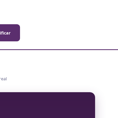
ificar
real