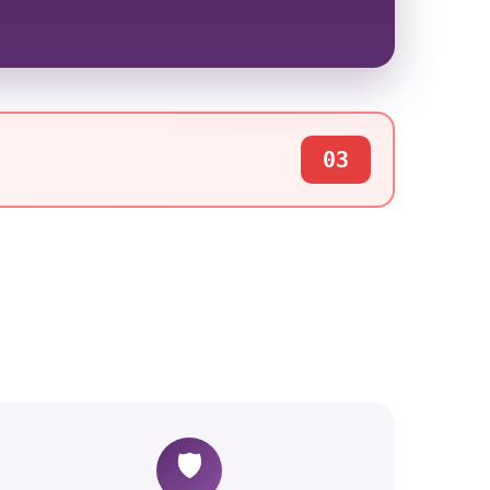
03
🛡️