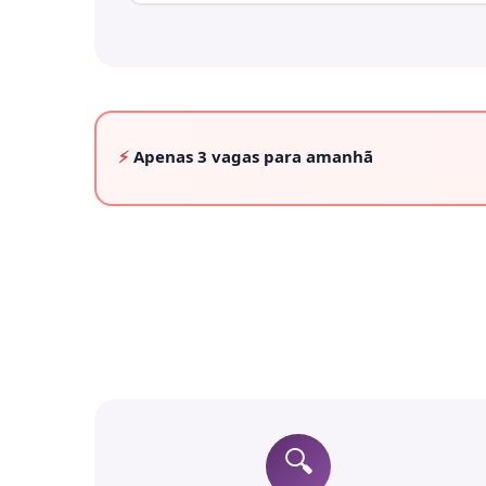
⚡
Apenas
3 vagas
para amanhã
🔍