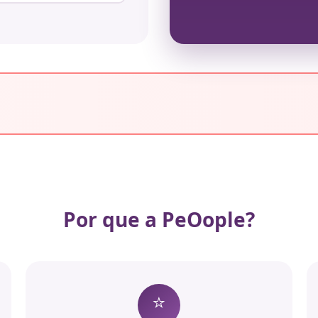
Por que a PeOople?
⭐