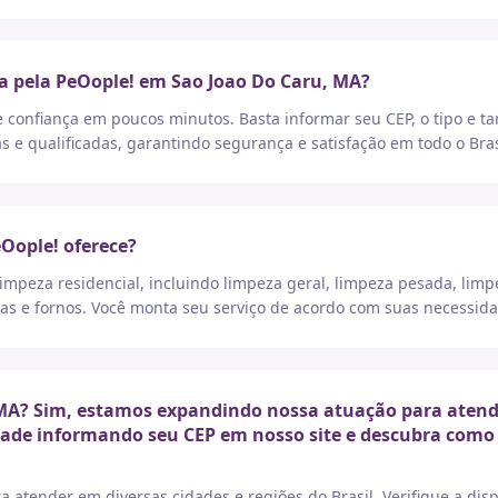
a pela PeOople! em Sao Joao Do Caru, MA?
e confiança em poucos minutos. Basta informar seu CEP, o tipo e t
as e qualificadas, garantindo segurança e satisfação em todo o Bras
eOople! oferece?
peza residencial, incluindo limpeza geral, limpeza pesada, limp
as e fornos. Você monta seu serviço de acordo com suas necessida
MA? Sim, estamos expandindo nossa atuação para atender
idade informando seu CEP em nosso site e descubra como 
a atender em diversas cidades e regiões do Brasil. Verifique a di