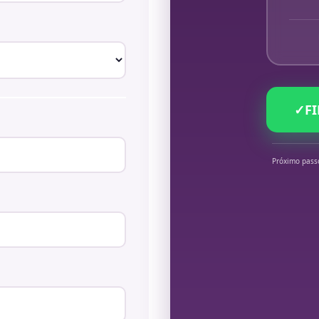
✓
F
Próximo pass