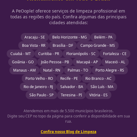
A PeOople! oferece serviços de limpeza profissional em
todas as regiões do país. Confira algumas das principais
cidades atendidas:
Aracaju - SE
Belo Horizonte - MG
Belém - PA
Boa Vista - RR
Brasília - DF
Campo Grande - MS
Cuiabá - MT
Curitiba - PR
Florianópolis - SC
Fortaleza - CE
Goiânia - GO
João Pessoa - PB
Macapá - AP
Maceió - AL
Manaus - AM
Natal - RN
Palmas - TO
Porto Alegre - RS
Porto Velho - RO
Recife - PE
Rio Branco - AC
Rio de Janeiro - RJ
Salvador - BA
São Luís - MA
São Paulo - SP
Teresina - PI
Vitória - ES
Atendemos em mais de 5.500 municípios brasileiros.
Digite seu CEP no topo da página para conferir a disponibilidade em sua
rua.
Confira nosso Blog de Limpeza