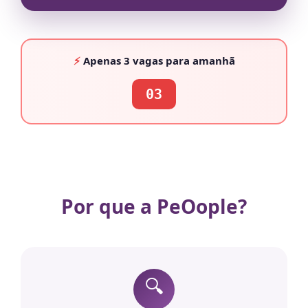
⚡
Apenas
3 vagas
para amanhã
03
Por que a PeOople?
🔍