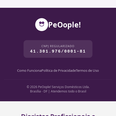
PeOople!
CNPJ REGULARIZADO
41.301.976/0001-81
Como Funciona
Política de Privacidade
Termos de Uso
© 2026 PeOople! Serviços Domésticos Ltda.
Brasília - DF | Atendemos todo o Brasil