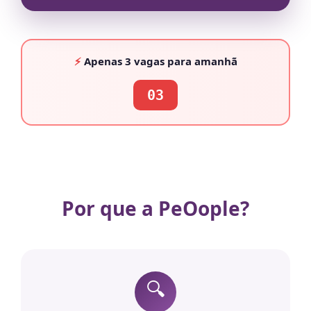
⚡
Apenas
3 vagas
para amanhã
03
Por que a PeOople?
🔍