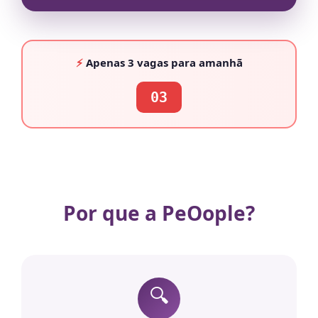
⚡
Apenas
3 vagas
para amanhã
03
Por que a PeOople?
🔍