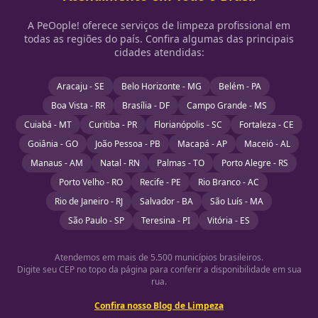
A PeOople! oferece serviços de limpeza profissional em
todas as regiões do país. Confira algumas das principais
cidades atendidas:
Aracaju - SE
Belo Horizonte - MG
Belém - PA
Boa Vista - RR
Brasília - DF
Campo Grande - MS
Cuiabá - MT
Curitiba - PR
Florianópolis - SC
Fortaleza - CE
Goiânia - GO
João Pessoa - PB
Macapá - AP
Maceió - AL
Manaus - AM
Natal - RN
Palmas - TO
Porto Alegre - RS
Porto Velho - RO
Recife - PE
Rio Branco - AC
Rio de Janeiro - RJ
Salvador - BA
São Luís - MA
São Paulo - SP
Teresina - PI
Vitória - ES
Atendemos em mais de 5.500 municípios brasileiros.
Digite seu CEP no topo da página para conferir a disponibilidade em sua
rua.
Confira nosso Blog de Limpeza