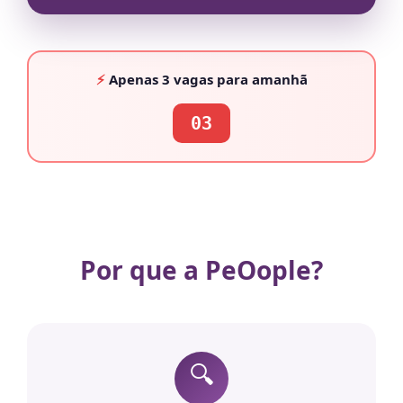
⚡
Apenas
3 vagas
para amanhã
03
Por que a PeOople?
🔍