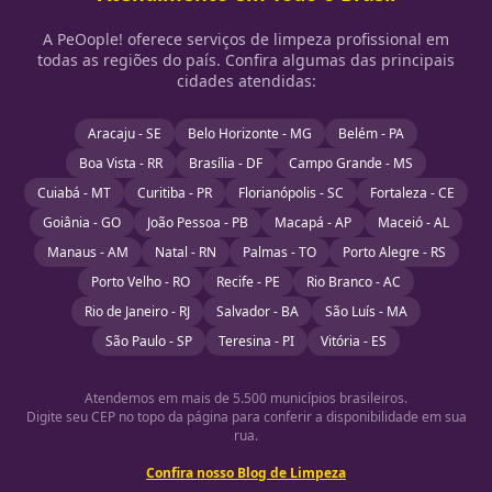
A PeOople! oferece serviços de limpeza profissional em
todas as regiões do país. Confira algumas das principais
cidades atendidas:
Aracaju - SE
Belo Horizonte - MG
Belém - PA
Boa Vista - RR
Brasília - DF
Campo Grande - MS
Cuiabá - MT
Curitiba - PR
Florianópolis - SC
Fortaleza - CE
Goiânia - GO
João Pessoa - PB
Macapá - AP
Maceió - AL
Manaus - AM
Natal - RN
Palmas - TO
Porto Alegre - RS
Porto Velho - RO
Recife - PE
Rio Branco - AC
Rio de Janeiro - RJ
Salvador - BA
São Luís - MA
São Paulo - SP
Teresina - PI
Vitória - ES
Atendemos em mais de 5.500 municípios brasileiros.
Digite seu CEP no topo da página para conferir a disponibilidade em sua
rua.
Confira nosso Blog de Limpeza