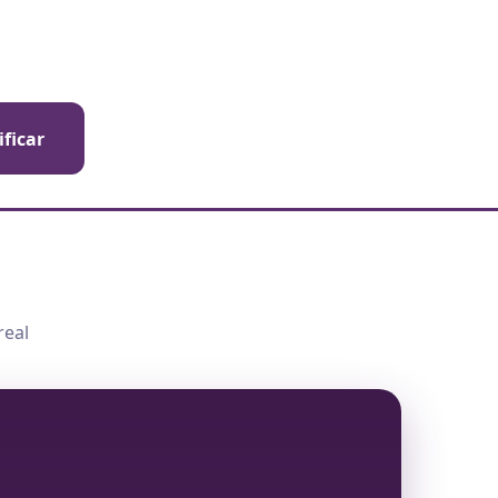
ificar
real