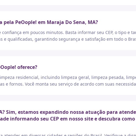
a pela PeOople! em Maraja Do Sena, MA?
e confiança em poucos minutos. Basta informar seu CEP, o tipo e t
as e qualificadas, garantindo segurança e satisfação em todo o Bras
eOople! oferece?
peza residencial, incluindo limpeza geral, limpeza pesada, limp
as e fornos. Você monta seu serviço de acordo com suas necessida
? Sim, estamos expandindo nossa atuação para atender e
idade informando seu CEP em nosso site e descubra como 
a atender em diversas cidades e regiões do Brasil. Verifique a di