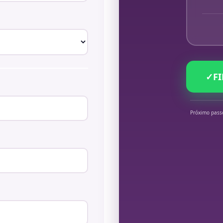
✓
F
Próximo pass