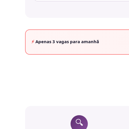
⚡
Apenas
3 vagas
para amanhã
🔍