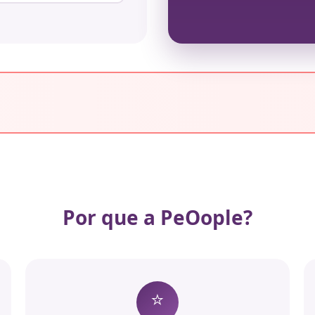
Por que a PeOople?
⭐