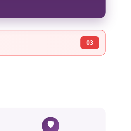
03
🛡️