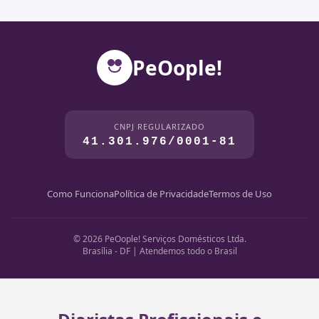
PeOople!
CNPJ REGULARIZADO
41.301.976/0001-81
Como Funciona
Política de Privacidade
Termos de Uso
© 2026 PeOople! Serviços Domésticos Ltda.
Brasília - DF | Atendemos todo o Brasil