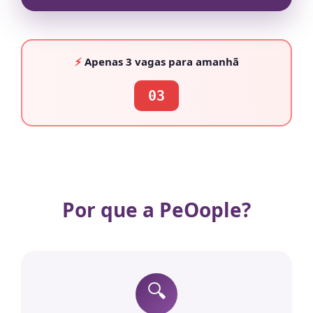
⚡
Apenas
3 vagas
para amanhã
03
Por que a PeOople?
🔍