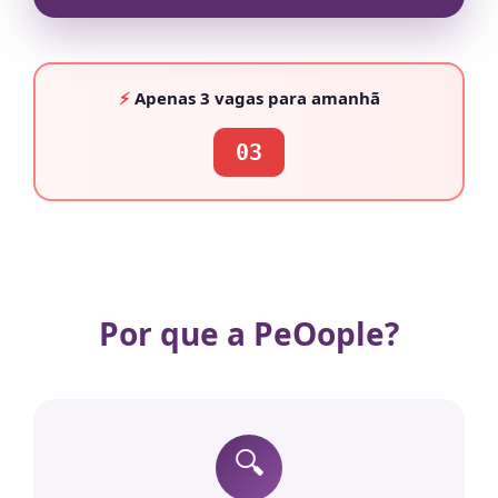
⚡
Apenas
3 vagas
para amanhã
03
Por que a PeOople?
🔍