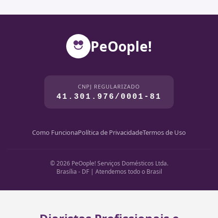
PeOople!
CNPJ REGULARIZADO
41.301.976/0001-81
Como Funciona
Política de Privacidade
Termos de Uso
© 2026 PeOople! Serviços Domésticos Ltda.
Brasília - DF | Atendemos todo o Brasil