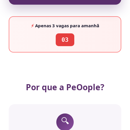
⚡
Apenas
3 vagas
para amanhã
03
Por que a PeOople?
🔍