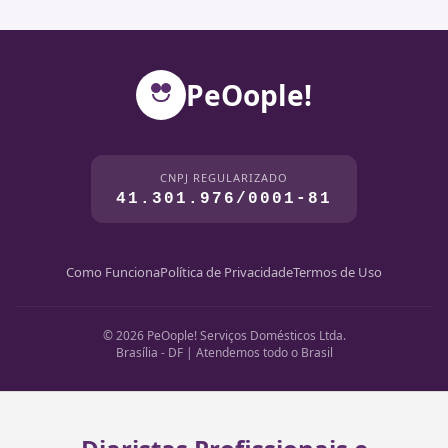
PeOople!
CNPJ REGULARIZADO
41.301.976/0001-81
Como Funciona
Política de Privacidade
Termos de Uso
© 2026 PeOople! Serviços Domésticos Ltda.
Brasília - DF | Atendemos todo o Brasil