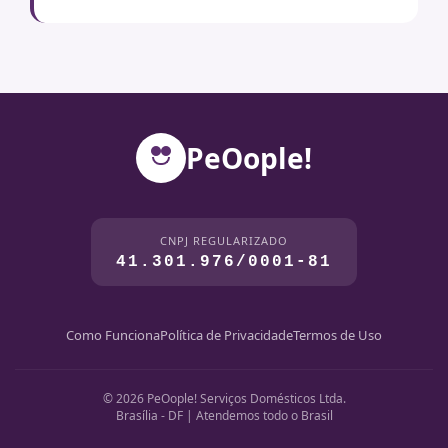
PeOople!
CNPJ REGULARIZADO
41.301.976/0001-81
Como Funciona
Política de Privacidade
Termos de Uso
© 2026 PeOople! Serviços Domésticos Ltda.
Brasília - DF | Atendemos todo o Brasil