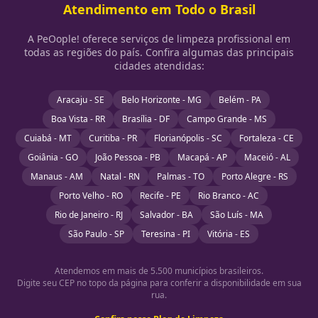
Atendimento em Todo o Brasil
A PeOople! oferece serviços de limpeza profissional em
todas as regiões do país. Confira algumas das principais
cidades atendidas:
Aracaju - SE
Belo Horizonte - MG
Belém - PA
Boa Vista - RR
Brasília - DF
Campo Grande - MS
Cuiabá - MT
Curitiba - PR
Florianópolis - SC
Fortaleza - CE
Goiânia - GO
João Pessoa - PB
Macapá - AP
Maceió - AL
Manaus - AM
Natal - RN
Palmas - TO
Porto Alegre - RS
Porto Velho - RO
Recife - PE
Rio Branco - AC
Rio de Janeiro - RJ
Salvador - BA
São Luís - MA
São Paulo - SP
Teresina - PI
Vitória - ES
Atendemos em mais de 5.500 municípios brasileiros.
Digite seu CEP no topo da página para conferir a disponibilidade em sua
rua.