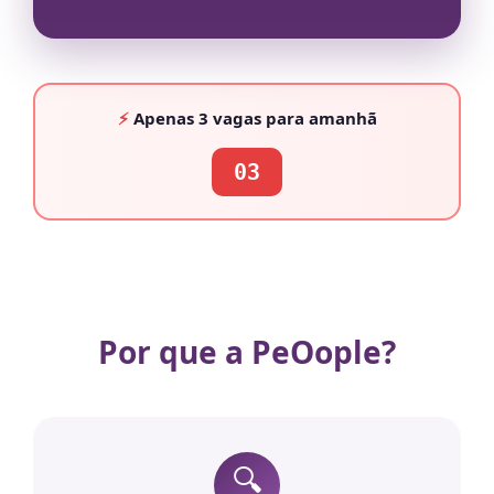
⚡
Apenas
3 vagas
para amanhã
03
Por que a PeOople?
🔍