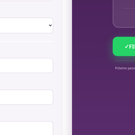
✓
F
Próximo pass