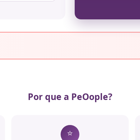
Por que a PeOople?
⭐