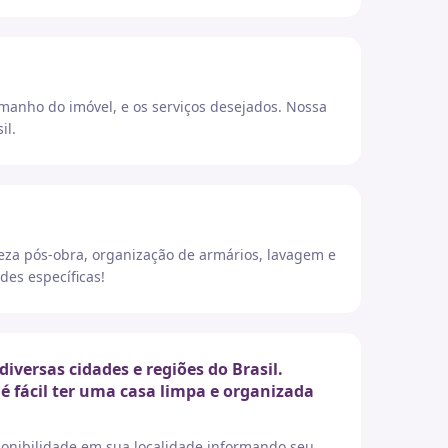
amanho do imóvel, e os serviços desejados. Nossa
il.
eza pós-obra, organização de armários, lavagem e
des específicas!
ersas cidades e regiões do Brasil.
é fácil ter uma casa limpa e organizada
sponibilidade em sua localidade informando seu