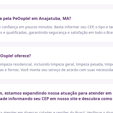
ça pela PeOople! em Anajatuba, MA?
e confiança em poucos minutos. Basta informar seu CEP, o tipo e t
as e qualificadas, garantindo segurança e satisfação em todo o Bras
eOople! oferece?
peza residencial, incluindo limpeza geral, limpeza pesada, limp
as e fornos. Você monta seu serviço de acordo com suas necessida
, estamos expandindo nossa atuação para atender em div
idade informando seu CEP em nosso site e descubra como 
a atender em diversas cidades e regiões do Brasil. Verifique a di