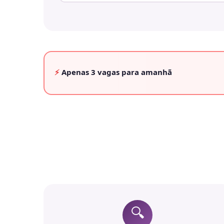
⚡
Apenas
3 vagas
para amanhã
🔍