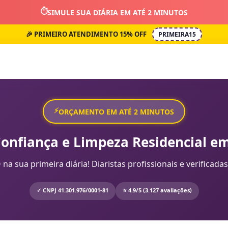
⏱️
SIMULE SUA DIÁRIA EM ATÉ 2 MINUTOS
🎉 PRIMEIRO ATENDIMENTO 15% OFF
PRIMEIRA15
⚡
ORÇAMENTO EM ATÉ 2 MINUTOS
Confiança e Limpeza Residencial em
sua primeira diária! Diaristas profissionais e verificadas
✓ CNPJ 41.301.976/0001-81
⭐ 4.9/5 (3.127 avaliações)