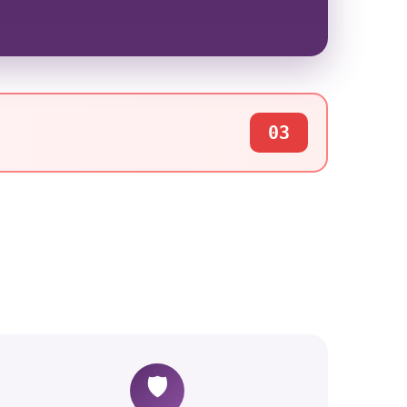
03
🛡️