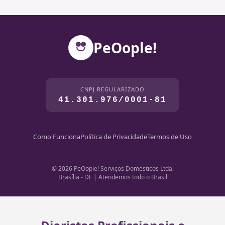
PeOople!
CNPJ REGULARIZADO
41.301.976/0001-81
Como Funciona
Política de Privacidade
Termos de Uso
© 2026 PeOople! Serviços Domésticos Ltda.
Brasília - DF | Atendemos todo o Brasil