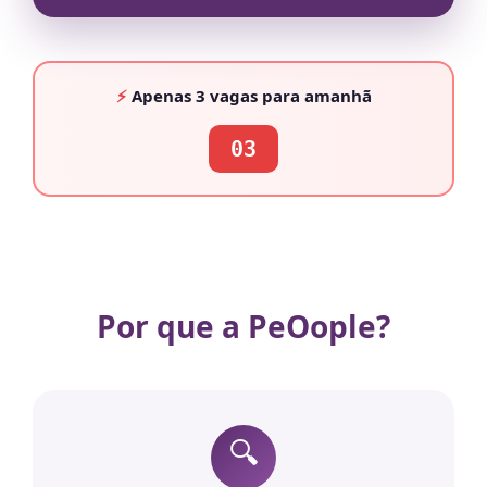
⚡
Apenas
3 vagas
para amanhã
03
Por que a PeOople?
🔍