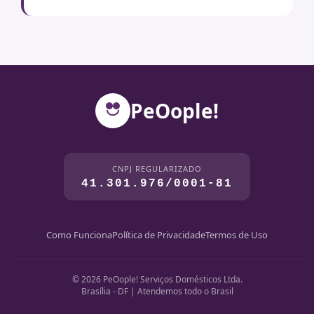
PeOople!
CNPJ REGULARIZADO
41.301.976/0001-81
Como Funciona
Política de Privacidade
Termos de Uso
© 2026 PeOople! Serviços Domésticos Ltda.
Brasília - DF | Atendemos todo o Brasil