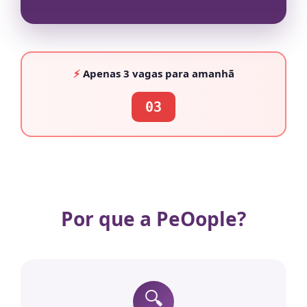
⚡
Apenas
3 vagas
para amanhã
03
Por que a PeOople?
🔍