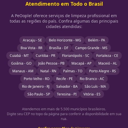
Atendimento em Todo o Brasil
A PeOople! oferece serviços de limpeza profissional em
todas as regiões do país. Confira algumas das principais
cidades atendidas:
Aracaju - SE
Belo Horizonte - MG
Belém - PA
Boa Vista - RR
Brasília - DF
Campo Grande - MS
Cuiabá - MT
Curitiba - PR
Florianópolis - SC
Fortaleza - CE
Goiânia - GO
João Pessoa - PB
Macapá - AP
Maceió - AL
Manaus - AM
Natal - RN
Palmas - TO
Porto Alegre - RS
Porto Velho - RO
Recife - PE
Rio Branco - AC
Rio de Janeiro - RJ
Salvador - BA
São Luís - MA
São Paulo - SP
Teresina - PI
Vitória - ES
Atendemos em mais de 5.500 municípios brasileiros.
Digite seu CEP no topo da página para conferir a disponibilidade em sua
rua.