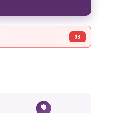
03
🛡️