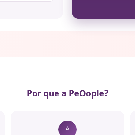
Por que a PeOople?
⭐