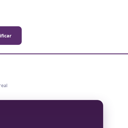
ificar
real