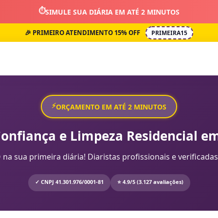
⏱️
SIMULE SUA DIÁRIA EM ATÉ 2 MINUTOS
🎉 PRIMEIRO ATENDIMENTO 15% OFF
PRIMEIRA15
⚡
ORÇAMENTO EM ATÉ 2 MINUTOS
Confiança e Limpeza Residencial em
sua primeira diária! Diaristas profissionais e verificadas
✓ CNPJ 41.301.976/0001-81
⭐ 4.9/5 (3.127 avaliações)