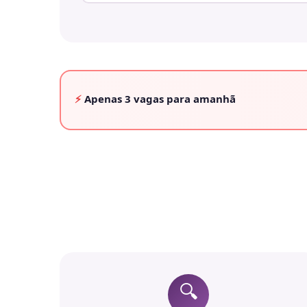
⚡
Apenas
3 vagas
para amanhã
🔍