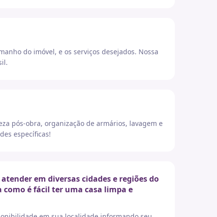
amanho do imóvel, e os serviços desejados. Nossa
il.
eza pós-obra, organização de armários, lavagem e
des específicas!
atender em diversas cidades e regiões do
a como é fácil ter uma casa limpa e
sponibilidade em sua localidade informando seu