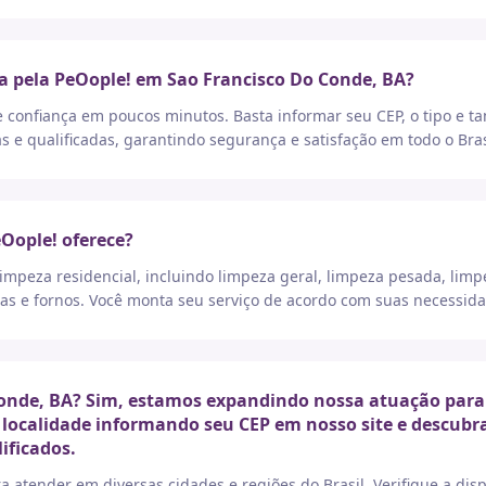
a pela PeOople! em Sao Francisco Do Conde, BA?
e confiança em poucos minutos. Basta informar seu CEP, o tipo e t
as e qualificadas, garantindo segurança e satisfação em todo o Bras
eOople! oferece?
peza residencial, incluindo limpeza geral, limpeza pesada, limp
as e fornos. Você monta seu serviço de acordo com suas necessida
onde, BA? Sim, estamos expandindo nossa atuação para 
a localidade informando seu CEP em nosso site e descubr
ificados.
a atender em diversas cidades e regiões do Brasil. Verifique a di