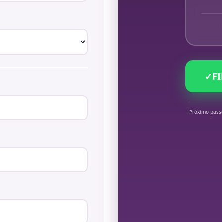
✓
F
Próximo pass