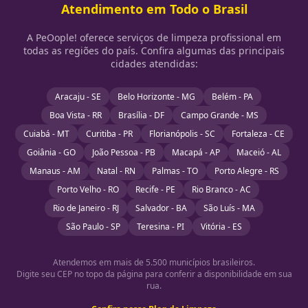
Atendimento em Todo o Brasil
A PeOople! oferece serviços de limpeza profissional em
todas as regiões do país. Confira algumas das principais
cidades atendidas:
Aracaju - SE
Belo Horizonte - MG
Belém - PA
Boa Vista - RR
Brasília - DF
Campo Grande - MS
Cuiabá - MT
Curitiba - PR
Florianópolis - SC
Fortaleza - CE
Goiânia - GO
João Pessoa - PB
Macapá - AP
Maceió - AL
Manaus - AM
Natal - RN
Palmas - TO
Porto Alegre - RS
Porto Velho - RO
Recife - PE
Rio Branco - AC
Rio de Janeiro - RJ
Salvador - BA
São Luís - MA
São Paulo - SP
Teresina - PI
Vitória - ES
Atendemos em mais de 5.500 municípios brasileiros.
Digite seu CEP no topo da página para conferir a disponibilidade em sua
rua.