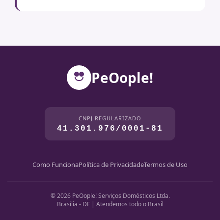
PeOople!
CNPJ REGULARIZADO
41.301.976/0001-81
Como Funciona
Política de Privacidade
Termos de Uso
© 2026 PeOople! Serviços Domésticos Ltda.
Brasília - DF | Atendemos todo o Brasil