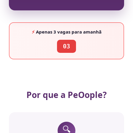
⚡
Apenas
3 vagas
para amanhã
03
Por que a PeOople?
🔍