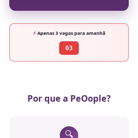
⚡
Apenas
3 vagas
para amanhã
03
Por que a PeOople?
🔍