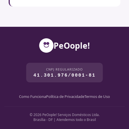
PeOople!
CNPJ REGULARIZADO
41.301.976/0001-81
Como Funciona
Política de Privacidade
Termos de Uso
© 2026 PeOople! Serviços Domésticos Ltda.
Brasília - DF | Atendemos todo o Brasil