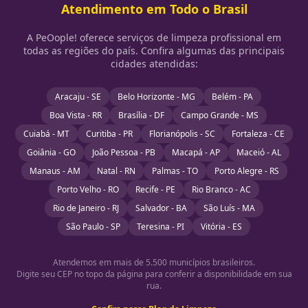
Atendimento em Todo o Brasil
A PeOople! oferece serviços de limpeza profissional em
todas as regiões do país. Confira algumas das principais
cidades atendidas:
Aracaju - SE
Belo Horizonte - MG
Belém - PA
Boa Vista - RR
Brasília - DF
Campo Grande - MS
Cuiabá - MT
Curitiba - PR
Florianópolis - SC
Fortaleza - CE
Goiânia - GO
João Pessoa - PB
Macapá - AP
Maceió - AL
Manaus - AM
Natal - RN
Palmas - TO
Porto Alegre - RS
Porto Velho - RO
Recife - PE
Rio Branco - AC
Rio de Janeiro - RJ
Salvador - BA
São Luís - MA
São Paulo - SP
Teresina - PI
Vitória - ES
Atendemos em mais de 5.500 municípios brasileiros.
Digite seu CEP no topo da página para conferir a disponibilidade em sua
rua.