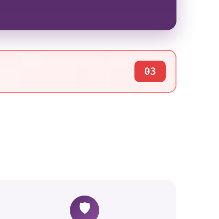
03
🛡️