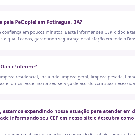
a pela PeOople! em Potiragua, BA?
e confiança em poucos minutos. Basta informar seu CEP, o tipo e t
as e qualificadas, garantindo segurança e satisfação em todo o Bras
eOople! oferece?
peza residencial, incluindo limpeza geral, limpeza pesada, limp
as e fornos. Você monta seu serviço de acordo com suas necessida
 estamos expandindo nossa atuação para atender em div
idade informando seu CEP em nosso site e descubra como 
a atender em diversas cidades e regiões do Brasil. Verifique a di