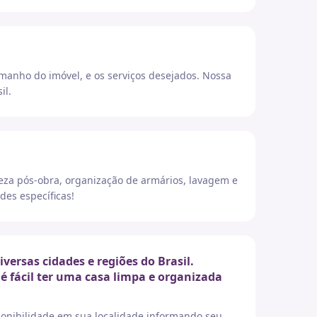
amanho do imóvel, e os serviços desejados. Nossa
il.
eza pós-obra, organização de armários, lavagem e
des específicas!
ersas cidades e regiões do Brasil.
é fácil ter uma casa limpa e organizada
sponibilidade em sua localidade informando seu