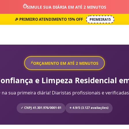
⏱️
SIMULE SUA DIÁRIA EM ATÉ 2 MINUTOS
🎉 PRIMEIRO ATENDIMENTO 15% OFF
PRIMEIRA15
⚡
ORÇAMENTO EM ATÉ 2 MINUTOS
Confiança e Limpeza Residencial em
sua primeira diária! Diaristas profissionais e verificadas
✓ CNPJ 41.301.976/0001-81
⭐ 4.9/5 (3.127 avaliações)