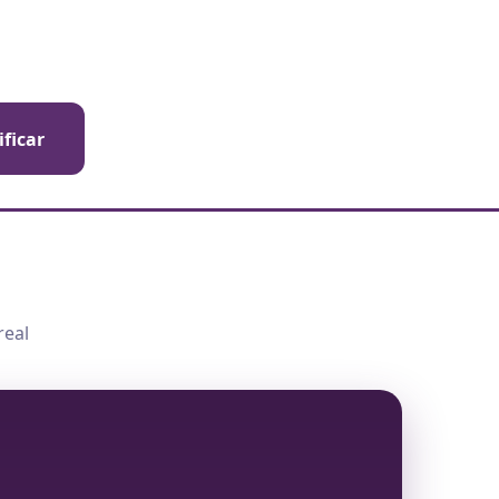
ificar
real