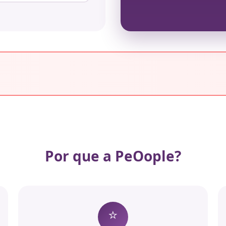
Por que a PeOople?
⭐