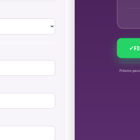
✓
F
Próximo pass