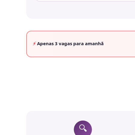
⚡
Apenas
3 vagas
para amanhã
🔍