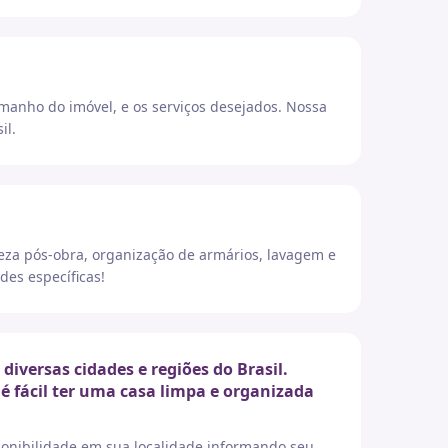
amanho do imóvel, e os serviços desejados. Nossa
il.
eza pós-obra, organização de armários, lavagem e
des específicas!
versas cidades e regiões do Brasil.
é fácil ter uma casa limpa e organizada
sponibilidade em sua localidade informando seu