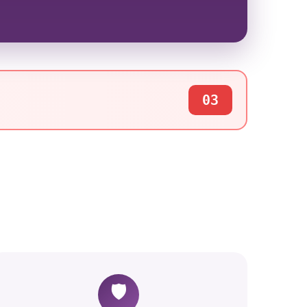
03
🛡️