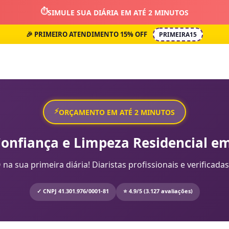
⏱️
SIMULE SUA DIÁRIA EM ATÉ 2 MINUTOS
🎉 PRIMEIRO ATENDIMENTO 15% OFF
PRIMEIRA15
⚡
ORÇAMENTO EM ATÉ 2 MINUTOS
Confiança e Limpeza Residencial em
sua primeira diária! Diaristas profissionais e verificadas
✓ CNPJ 41.301.976/0001-81
⭐ 4.9/5 (3.127 avaliações)