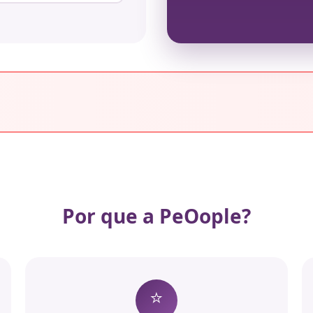
Por que a PeOople?
⭐