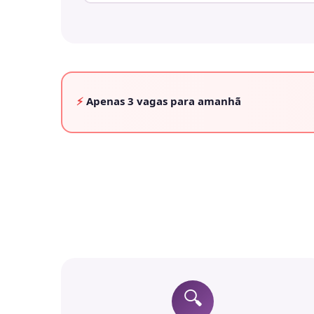
⚡
Apenas
3 vagas
para amanhã
🔍