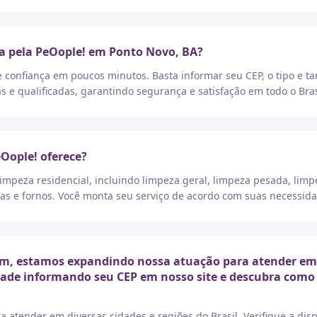
a pela PeOople! em Ponto Novo, BA?
e confiança em poucos minutos. Basta informar seu CEP, o tipo e t
as e qualificadas, garantindo segurança e satisfação em todo o Bras
eOople! oferece?
peza residencial, incluindo limpeza geral, limpeza pesada, limp
as e fornos. Você monta seu serviço de acordo com suas necessida
m, estamos expandindo nossa atuação para atender em di
idade informando seu CEP em nosso site e descubra como 
a atender em diversas cidades e regiões do Brasil. Verifique a di