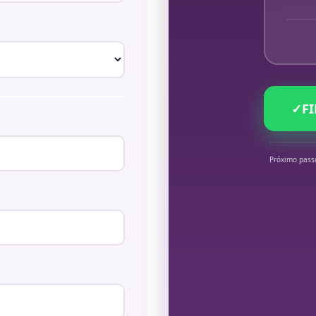
✓
F
Próximo pass