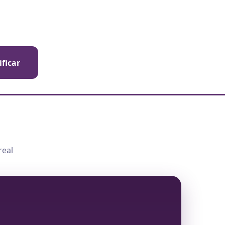
ificar
real