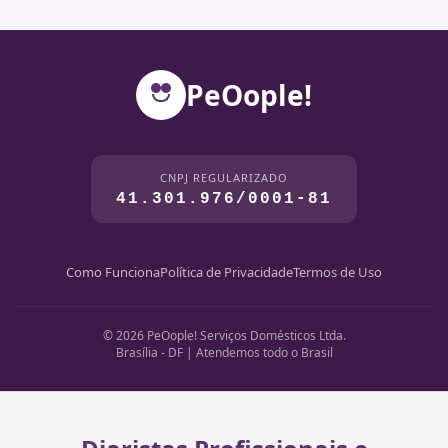
PeOople!
CNPJ REGULARIZADO
41.301.976/0001-81
Como Funciona
Política de Privacidade
Termos de Uso
© 2026 PeOople! Serviços Domésticos Ltda.
Brasília - DF | Atendemos todo o Brasil