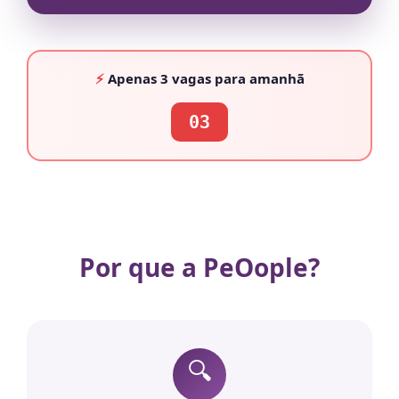
⚡
Apenas
3 vagas
para amanhã
03
Por que a PeOople?
🔍