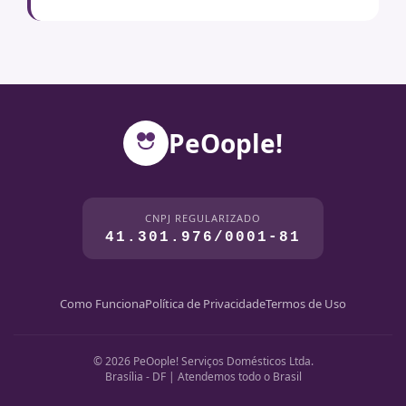
PeOople!
CNPJ REGULARIZADO
41.301.976/0001-81
Como Funciona
Política de Privacidade
Termos de Uso
© 2026 PeOople! Serviços Domésticos Ltda.
Brasília - DF | Atendemos todo o Brasil