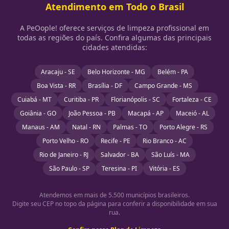
Atendimento em Todo o Brasil
A PeOople! oferece serviços de limpeza profissional em
todas as regiões do país. Confira algumas das principais
cidades atendidas:
Aracaju - SE
Belo Horizonte - MG
Belém - PA
Boa Vista - RR
Brasília - DF
Campo Grande - MS
Cuiabá - MT
Curitiba - PR
Florianópolis - SC
Fortaleza - CE
Goiânia - GO
João Pessoa - PB
Macapá - AP
Maceió - AL
Manaus - AM
Natal - RN
Palmas - TO
Porto Alegre - RS
Porto Velho - RO
Recife - PE
Rio Branco - AC
Rio de Janeiro - RJ
Salvador - BA
São Luís - MA
São Paulo - SP
Teresina - PI
Vitória - ES
Atendemos em mais de 5.500 municípios brasileiros.
Digite seu CEP no topo da página para conferir a disponibilidade em sua
rua.