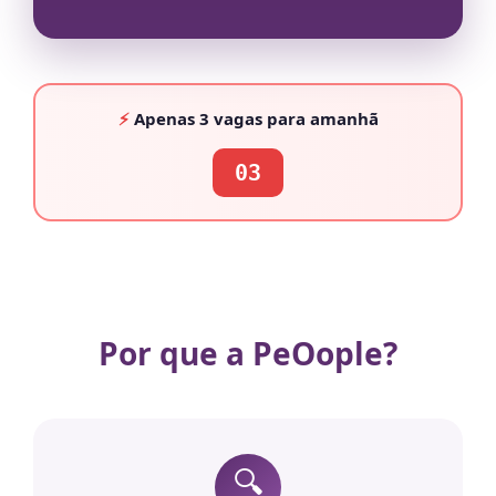
⚡
Apenas
3 vagas
para amanhã
03
Por que a PeOople?
🔍