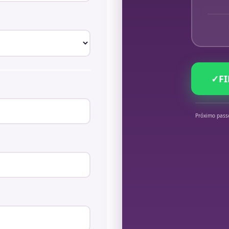
✓
F
Próximo pass