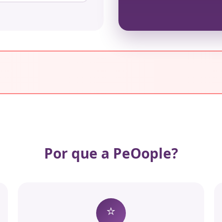
Por que a PeOople?
⭐