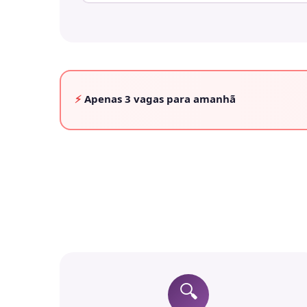
⚡
Apenas
3 vagas
para amanhã
🔍