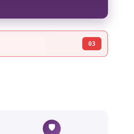
03
🛡️