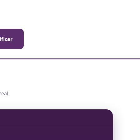
ificar
real