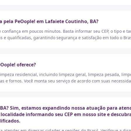
a pela PeOople! em Lafaiete Coutinho, BA?
e confiança em poucos minutos. Basta informar seu CEP, o tipo e t
as e qualificadas, garantindo segurança e satisfação em todo o Bras
eOople! oferece?
peza residencial, incluindo limpeza geral, limpeza pesada, limp
as e fornos. Você monta seu serviço de acordo com suas necessida
 BA? Sim, estamos expandindo nossa atuação para atende
a localidade informando seu CEP em nosso site e descubr
ificados.
a atender em diversas cidades e regiões do Brasil. Verifique a di