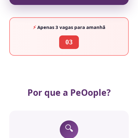
⚡
Apenas
3 vagas
para amanhã
03
Por que a PeOople?
🔍