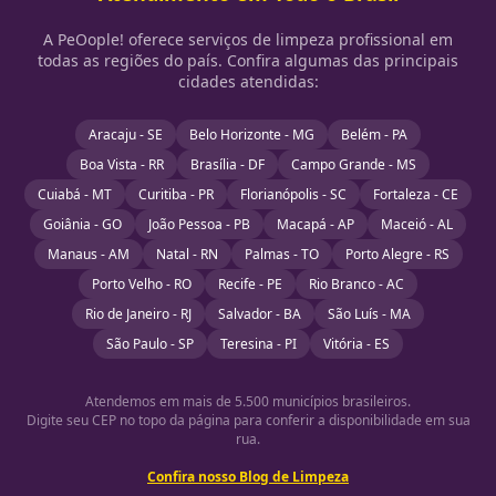
A PeOople! oferece serviços de limpeza profissional em
todas as regiões do país. Confira algumas das principais
cidades atendidas:
Aracaju - SE
Belo Horizonte - MG
Belém - PA
Boa Vista - RR
Brasília - DF
Campo Grande - MS
Cuiabá - MT
Curitiba - PR
Florianópolis - SC
Fortaleza - CE
Goiânia - GO
João Pessoa - PB
Macapá - AP
Maceió - AL
Manaus - AM
Natal - RN
Palmas - TO
Porto Alegre - RS
Porto Velho - RO
Recife - PE
Rio Branco - AC
Rio de Janeiro - RJ
Salvador - BA
São Luís - MA
São Paulo - SP
Teresina - PI
Vitória - ES
Atendemos em mais de 5.500 municípios brasileiros.
Digite seu CEP no topo da página para conferir a disponibilidade em sua
rua.
Confira nosso Blog de Limpeza