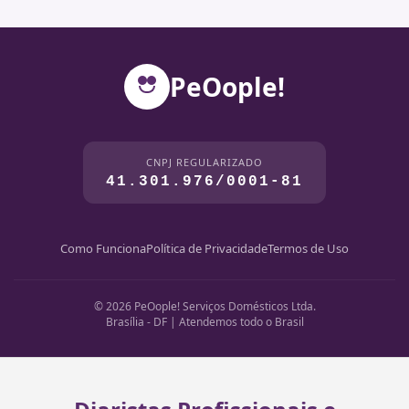
PeOople!
CNPJ REGULARIZADO
41.301.976/0001-81
Como Funciona
Política de Privacidade
Termos de Uso
© 2026 PeOople! Serviços Domésticos Ltda.
Brasília - DF | Atendemos todo o Brasil