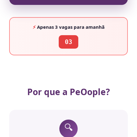
⚡
Apenas
3 vagas
para amanhã
03
Por que a PeOople?
🔍