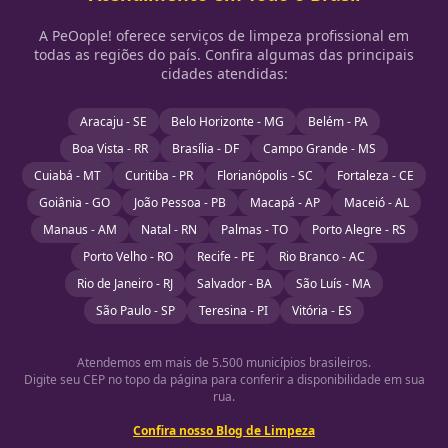
A PeOople! oferece serviços de limpeza profissional em
todas as regiões do país. Confira algumas das principais
cidades atendidas:
Aracaju - SE
Belo Horizonte - MG
Belém - PA
Boa Vista - RR
Brasília - DF
Campo Grande - MS
Cuiabá - MT
Curitiba - PR
Florianópolis - SC
Fortaleza - CE
Goiânia - GO
João Pessoa - PB
Macapá - AP
Maceió - AL
Manaus - AM
Natal - RN
Palmas - TO
Porto Alegre - RS
Porto Velho - RO
Recife - PE
Rio Branco - AC
Rio de Janeiro - RJ
Salvador - BA
São Luís - MA
São Paulo - SP
Teresina - PI
Vitória - ES
Atendemos em mais de 5.500 municípios brasileiros.
Digite seu CEP no topo da página para conferir a disponibilidade em sua
rua.
Confira nosso Blog de Limpeza