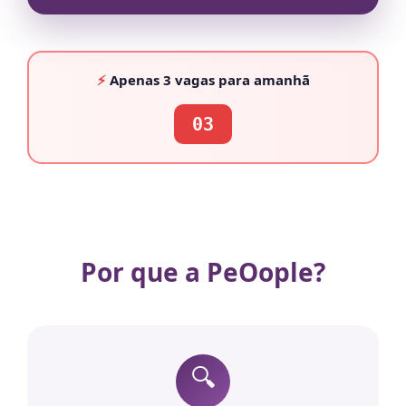
⚡
Apenas
3 vagas
para amanhã
03
Por que a PeOople?
🔍