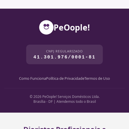
PeOople!
CNPJ REGULARIZADO
41.301.976/0001-81
Como Funciona
Política de Privacidade
Termos de Uso
© 2026 PeOople! Serviços Domésticos Ltda.
Brasília - DF | Atendemos todo o Brasil