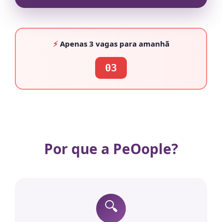
⚡
Apenas
3 vagas
para amanhã
03
Por que a PeOople?
🔍