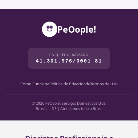
PeOople!
CNPJ REGULARIZADO
41.301.976/0001-81
Como Funciona
Política de Privacidade
Termos de Uso
© 2026 PeOople! Serviços Domésticos Ltda.
Brasília - DF | Atendemos todo o Brasil