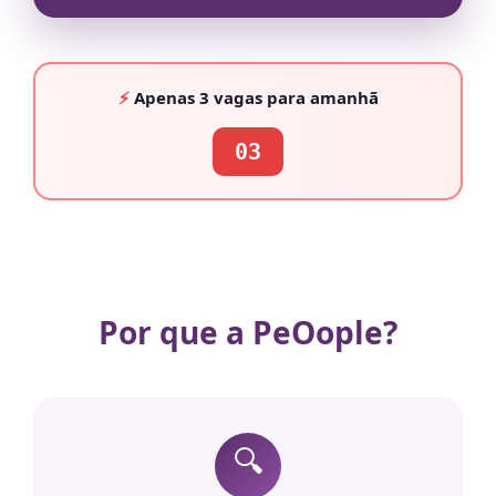
⚡
Apenas
3 vagas
para amanhã
03
Por que a PeOople?
🔍