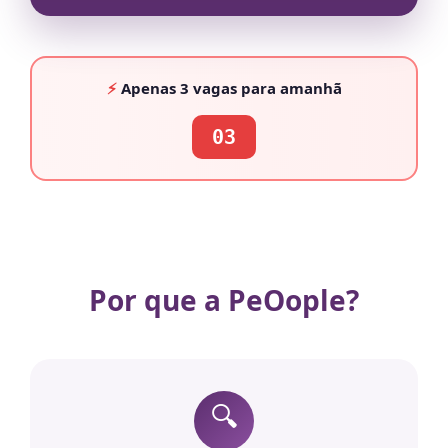
⚡
Apenas
3 vagas
para amanhã
03
Por que a PeOople?
🔍