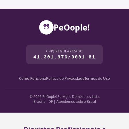
PeOople!
CNPJ REGULARIZADO
41.301.976/0001-81
Como Funciona
Política de Privacidade
Termos de Uso
© 2026 PeOople! Serviços Domésticos Ltda.
Brasília - DF | Atendemos todo o Brasil