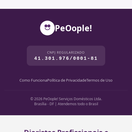
PeOople!
CNPJ REGULARIZADO
41.301.976/0001-81
Como Funciona
Política de Privacidade
Termos de Uso
© 2026 PeOople! Serviços Domésticos Ltda.
Brasília - DF | Atendemos todo o Brasil