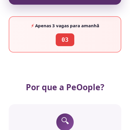
⚡
Apenas
3 vagas
para amanhã
03
Por que a PeOople?
🔍