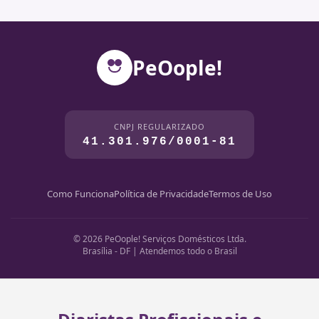
PeOople!
CNPJ REGULARIZADO
41.301.976/0001-81
Como Funciona
Política de Privacidade
Termos de Uso
© 2026 PeOople! Serviços Domésticos Ltda.
Brasília - DF | Atendemos todo o Brasil