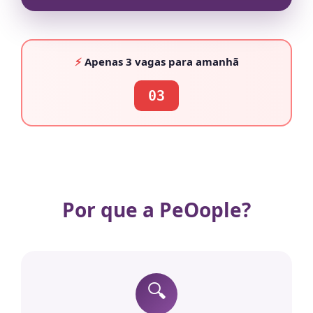
⚡
Apenas
3 vagas
para amanhã
03
Por que a PeOople?
🔍