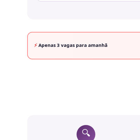
⚡
Apenas
3 vagas
para amanhã
🔍