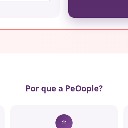
Por que a PeOople?
⭐