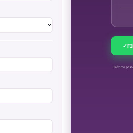
✓
F
Próximo pass