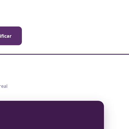
ificar
real