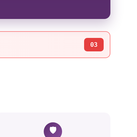
03
🛡️