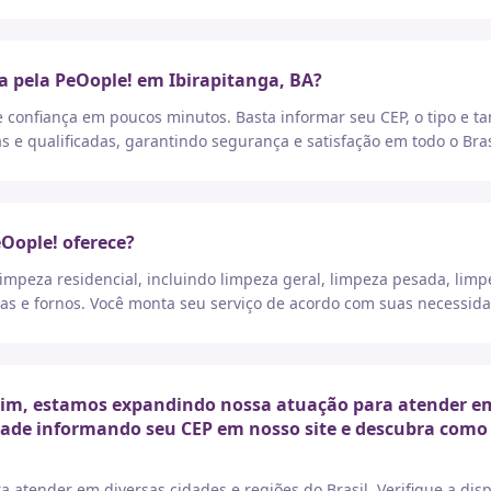
a pela PeOople! em Ibirapitanga, BA?
e confiança em poucos minutos. Basta informar seu CEP, o tipo e t
as e qualificadas, garantindo segurança e satisfação em todo o Bras
eOople! oferece?
peza residencial, incluindo limpeza geral, limpeza pesada, limp
as e fornos. Você monta seu serviço de acordo com suas necessida
im, estamos expandindo nossa atuação para atender em d
idade informando seu CEP em nosso site e descubra como 
a atender em diversas cidades e regiões do Brasil. Verifique a di