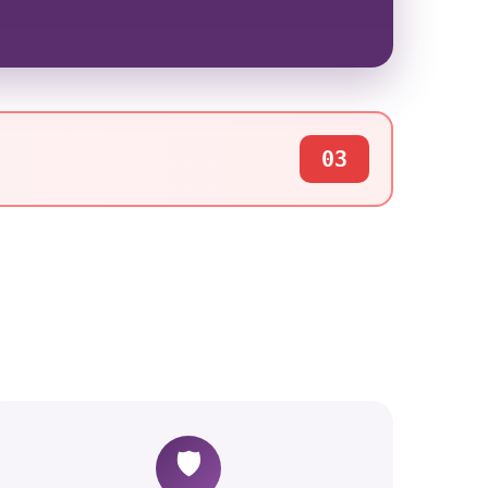
03
🛡️