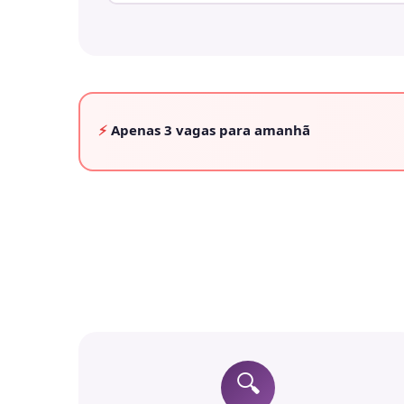
⚡
Apenas
3 vagas
para amanhã
🔍