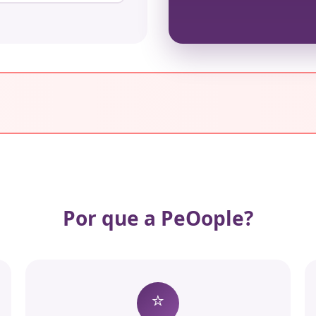
Por que a PeOople?
⭐