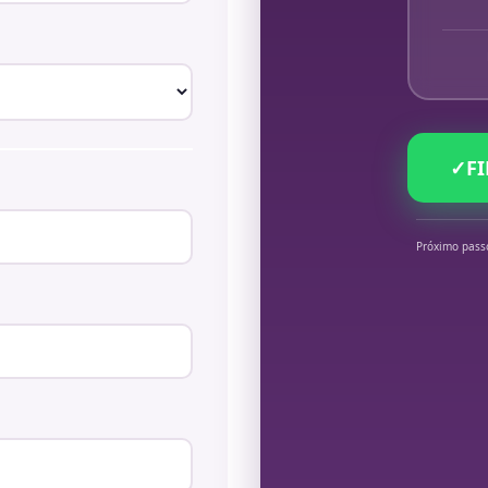
✓
F
Próximo pass