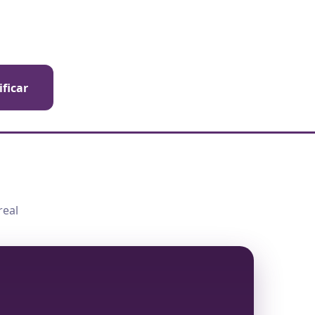
ificar
real