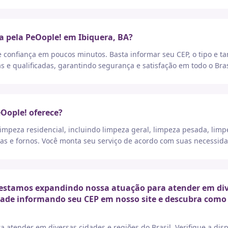
a pela PeOople! em Ibiquera, BA?
e confiança em poucos minutos. Basta informar seu CEP, o tipo e t
as e qualificadas, garantindo segurança e satisfação em todo o Bras
eOople! oferece?
peza residencial, incluindo limpeza geral, limpeza pesada, limp
as e fornos. Você monta seu serviço de acordo com suas necessida
estamos expandindo nossa atuação para atender em diver
idade informando seu CEP em nosso site e descubra como 
a atender em diversas cidades e regiões do Brasil. Verifique a di