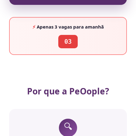
⚡
Apenas
3 vagas
para amanhã
03
Por que a PeOople?
🔍