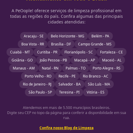
A PeOople! oferece serviços de limpeza profissional em
todas as regiões do país. Confira algumas das principais
cidades atendidas:
Aracaju - SE
Belo Horizonte - MG
Belém - PA
Boa Vista - RR
Brasília - DF
Campo Grande - MS
Cuiabá - MT
Curitiba - PR
Florianópolis - SC
Fortaleza - CE
Goiânia - GO
João Pessoa - PB
Macapá - AP
Maceió - AL
Manaus - AM
Natal - RN
Palmas - TO
Porto Alegre - RS
Porto Velho - RO
Recife - PE
Rio Branco - AC
Rio de Janeiro - RJ
Salvador - BA
São Luís - MA
São Paulo - SP
Teresina - PI
Vitória - ES
Atendemos em mais de 5.500 municípios brasileiros.
Digite seu CEP no topo da página para conferir a disponibilidade em sua
rua.
Confira nosso Blog de Limpeza