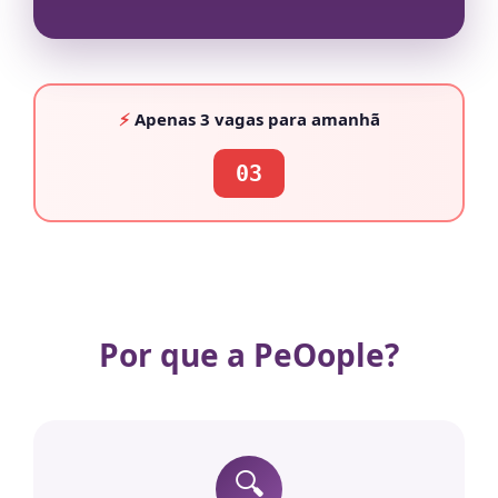
⚡
Apenas
3 vagas
para amanhã
03
Por que a PeOople?
🔍