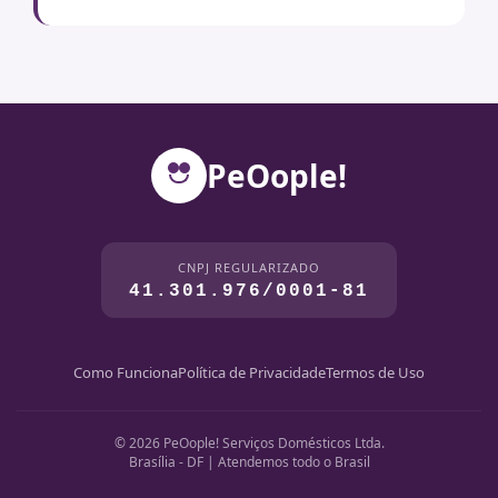
PeOople!
CNPJ REGULARIZADO
41.301.976/0001-81
Como Funciona
Política de Privacidade
Termos de Uso
© 2026 PeOople! Serviços Domésticos Ltda.
Brasília - DF | Atendemos todo o Brasil