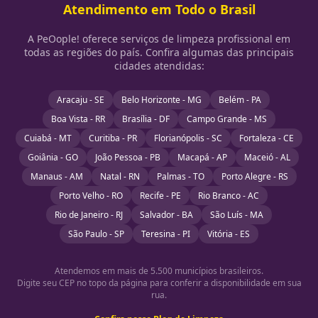
Atendimento em Todo o Brasil
A PeOople! oferece serviços de limpeza profissional em
todas as regiões do país. Confira algumas das principais
cidades atendidas:
Aracaju - SE
Belo Horizonte - MG
Belém - PA
Boa Vista - RR
Brasília - DF
Campo Grande - MS
Cuiabá - MT
Curitiba - PR
Florianópolis - SC
Fortaleza - CE
Goiânia - GO
João Pessoa - PB
Macapá - AP
Maceió - AL
Manaus - AM
Natal - RN
Palmas - TO
Porto Alegre - RS
Porto Velho - RO
Recife - PE
Rio Branco - AC
Rio de Janeiro - RJ
Salvador - BA
São Luís - MA
São Paulo - SP
Teresina - PI
Vitória - ES
Atendemos em mais de 5.500 municípios brasileiros.
Digite seu CEP no topo da página para conferir a disponibilidade em sua
rua.