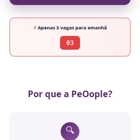
⚡
Apenas
3 vagas
para amanhã
03
Por que a PeOople?
🔍