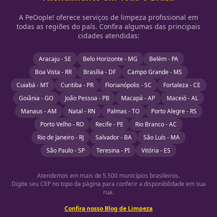
A PeOople! oferece serviços de limpeza profissional em
todas as regiões do país. Confira algumas das principais
cidades atendidas:
Aracaju - SE
Belo Horizonte - MG
Belém - PA
Boa Vista - RR
Brasília - DF
Campo Grande - MS
Cuiabá - MT
Curitiba - PR
Florianópolis - SC
Fortaleza - CE
Goiânia - GO
João Pessoa - PB
Macapá - AP
Maceió - AL
Manaus - AM
Natal - RN
Palmas - TO
Porto Alegre - RS
Porto Velho - RO
Recife - PE
Rio Branco - AC
Rio de Janeiro - RJ
Salvador - BA
São Luís - MA
São Paulo - SP
Teresina - PI
Vitória - ES
Atendemos em mais de 5.500 municípios brasileiros.
Digite seu CEP no topo da página para conferir a disponibilidade em sua
rua.
Confira nosso Blog de Limpeza