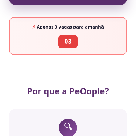
⚡
Apenas
3 vagas
para amanhã
03
Por que a PeOople?
🔍