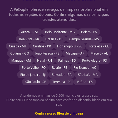
A PeOople! oferece serviços de limpeza profissional em
todas as regiões do país. Confira algumas das principais
cidades atendidas:
Aracaju - SE
Belo Horizonte - MG
Belém - PA
Boa Vista - RR
Brasília - DF
Campo Grande - MS
Cuiabá - MT
Curitiba - PR
Florianópolis - SC
Fortaleza - CE
Goiânia - GO
João Pessoa - PB
Macapá - AP
Maceió - AL
Manaus - AM
Natal - RN
Palmas - TO
Porto Alegre - RS
Porto Velho - RO
Recife - PE
Rio Branco - AC
Rio de Janeiro - RJ
Salvador - BA
São Luís - MA
São Paulo - SP
Teresina - PI
Vitória - ES
Atendemos em mais de 5.500 municípios brasileiros.
Digite seu CEP no topo da página para conferir a disponibilidade em sua
rua.
Confira nosso Blog de Limpeza