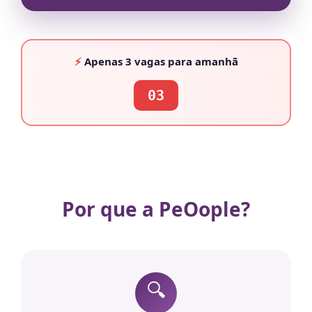
⚡
Apenas
3 vagas
para amanhã
03
Por que a PeOople?
🔍