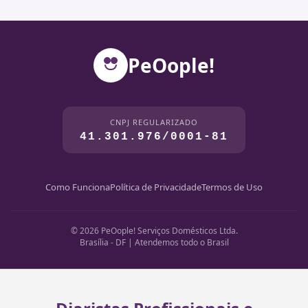
PeOople!
CNPJ REGULARIZADO
41.301.976/0001-81
Como Funciona
Política de Privacidade
Termos de Uso
© 2026 PeOople! Serviços Domésticos Ltda.
Brasília - DF | Atendemos todo o Brasil