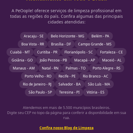
A PeOople! oferece serviços de limpeza profissional em
todas as regiões do país. Confira algumas das principais
cidades atendidas:
Aracaju - SE
Belo Horizonte - MG
Belém - PA
Boa Vista - RR
Brasília - DF
Campo Grande - MS
Cuiabá - MT
Curitiba - PR
Florianópolis - SC
Fortaleza - CE
Goiânia - GO
João Pessoa - PB
Macapá - AP
Maceió - AL
Manaus - AM
Natal - RN
Palmas - TO
Porto Alegre - RS
Porto Velho - RO
Recife - PE
Rio Branco - AC
Rio de Janeiro - RJ
Salvador - BA
São Luís - MA
São Paulo - SP
Teresina - PI
Vitória - ES
Atendemos em mais de 5.500 municípios brasileiros.
Digite seu CEP no topo da página para conferir a disponibilidade em sua
rua.
Confira nosso Blog de Limpeza