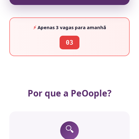
⚡
Apenas
3 vagas
para amanhã
03
Por que a PeOople?
🔍