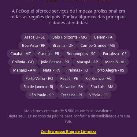
A PeOople! oferece serviços de limpeza profissional em
todas as regiões do país. Confira algumas das principais
cidades atendidas:
Aracaju - SE
Belo Horizonte - MG
Belém - PA
Boa Vista - RR
Brasília - DF
Campo Grande - MS
Cuiabá - MT
Curitiba - PR
Florianópolis - SC
Fortaleza - CE
Goiânia - GO
João Pessoa - PB
Macapá - AP
Maceió - AL
Manaus - AM
Natal - RN
Palmas - TO
Porto Alegre - RS
Porto Velho - RO
Recife - PE
Rio Branco - AC
Rio de Janeiro - RJ
Salvador - BA
São Luís - MA
São Paulo - SP
Teresina - PI
Vitória - ES
Atendemos em mais de 5.500 municípios brasileiros.
Digite seu CEP no topo da página para conferir a disponibilidade em sua
rua.
Confira nosso Blog de Limpeza