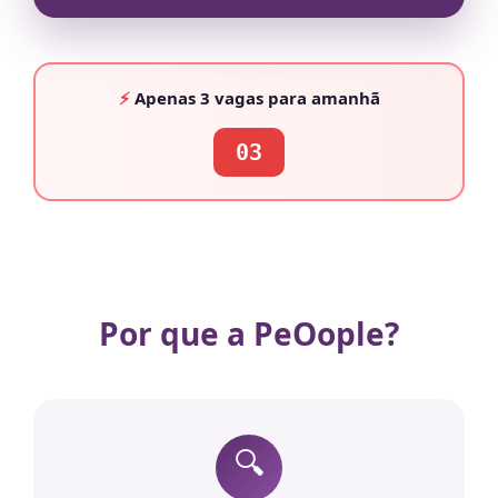
⚡
Apenas
3 vagas
para amanhã
03
Por que a PeOople?
🔍