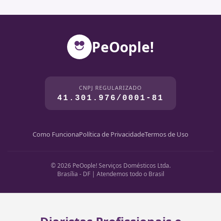
PeOople!
CNPJ REGULARIZADO
41.301.976/0001-81
Como Funciona
Política de Privacidade
Termos de Uso
© 2026 PeOople! Serviços Domésticos Ltda.
Brasília - DF | Atendemos todo o Brasil