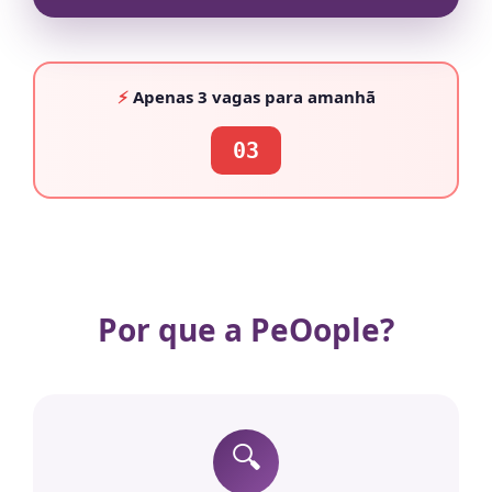
⚡
Apenas
3 vagas
para amanhã
03
Por que a PeOople?
🔍