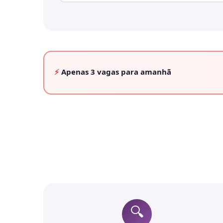
⚡
Apenas
3 vagas
para amanhã
🔍