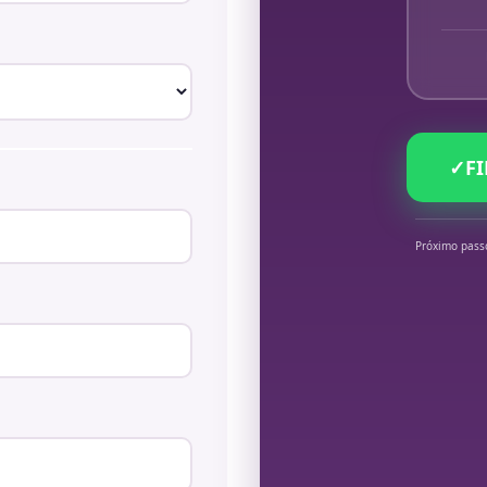
✓
F
Próximo pass