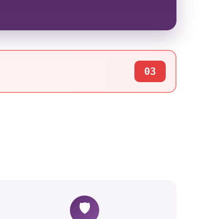
03
🛡️