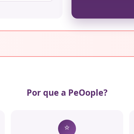
Por que a PeOople?
⭐