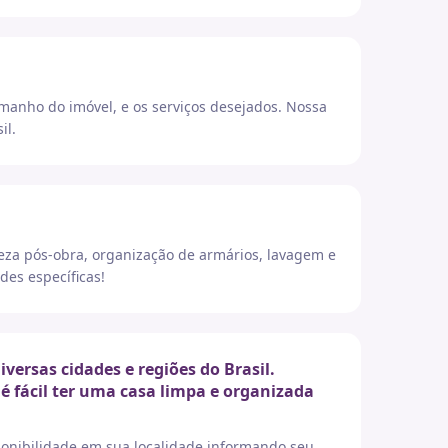
amanho do imóvel, e os serviços desejados. Nossa
il.
eza pós-obra, organização de armários, lavagem e
des específicas!
rsas cidades e regiões do Brasil.
é fácil ter uma casa limpa e organizada
sponibilidade em sua localidade informando seu