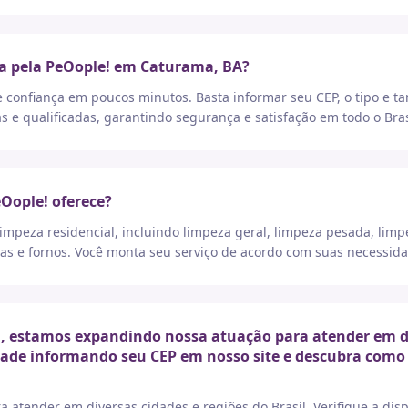
ça pela PeOople! em Caturama, BA?
e confiança em poucos minutos. Basta informar seu CEP, o tipo e t
as e qualificadas, garantindo segurança e satisfação em todo o Bras
eOople! oferece?
peza residencial, incluindo limpeza geral, limpeza pesada, limp
as e fornos. Você monta seu serviço de acordo com suas necessida
 estamos expandindo nossa atuação para atender em dive
idade informando seu CEP em nosso site e descubra como 
a atender em diversas cidades e regiões do Brasil. Verifique a di