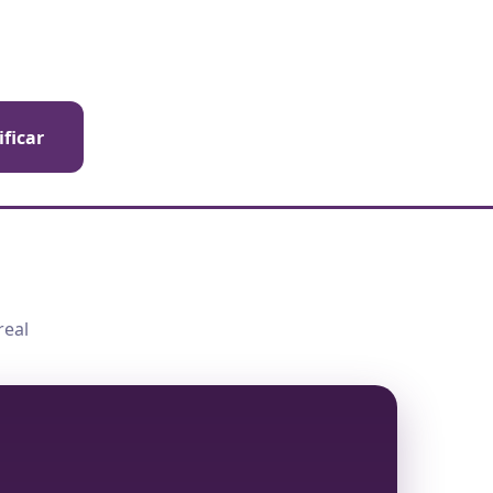
ificar
real