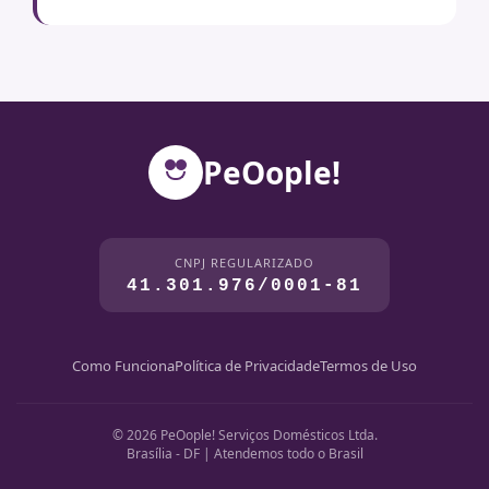
PeOople!
CNPJ REGULARIZADO
41.301.976/0001-81
Como Funciona
Política de Privacidade
Termos de Uso
© 2026 PeOople! Serviços Domésticos Ltda.
Brasília - DF | Atendemos todo o Brasil