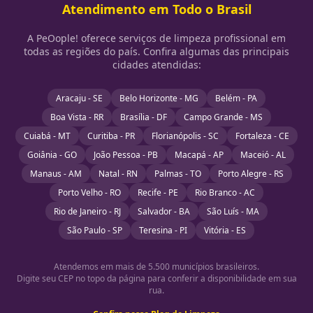
Atendimento em Todo o Brasil
A PeOople! oferece serviços de limpeza profissional em
todas as regiões do país. Confira algumas das principais
cidades atendidas:
Aracaju - SE
Belo Horizonte - MG
Belém - PA
Boa Vista - RR
Brasília - DF
Campo Grande - MS
Cuiabá - MT
Curitiba - PR
Florianópolis - SC
Fortaleza - CE
Goiânia - GO
João Pessoa - PB
Macapá - AP
Maceió - AL
Manaus - AM
Natal - RN
Palmas - TO
Porto Alegre - RS
Porto Velho - RO
Recife - PE
Rio Branco - AC
Rio de Janeiro - RJ
Salvador - BA
São Luís - MA
São Paulo - SP
Teresina - PI
Vitória - ES
Atendemos em mais de 5.500 municípios brasileiros.
Digite seu CEP no topo da página para conferir a disponibilidade em sua
rua.