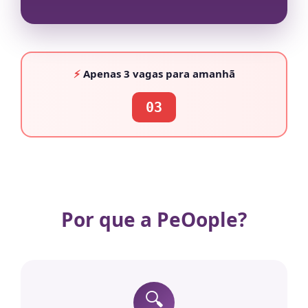
⚡
Apenas
3 vagas
para amanhã
03
Por que a PeOople?
🔍