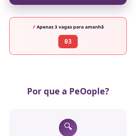
⚡
Apenas
3 vagas
para amanhã
03
Por que a PeOople?
🔍