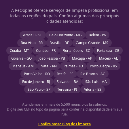
A PeOople! oferece serviços de limpeza profissional em
todas as regiões do país. Confira algumas das principais
cidades atendidas:
Aracaju - SE
Belo Horizonte - MG
Belém - PA
Boa Vista - RR
Brasília - DF
Campo Grande - MS
Cuiabá - MT
Curitiba - PR
Florianópolis - SC
Fortaleza - CE
Goiânia - GO
João Pessoa - PB
Macapá - AP
Maceió - AL
Manaus - AM
Natal - RN
Palmas - TO
Porto Alegre - RS
Porto Velho - RO
Recife - PE
Rio Branco - AC
Rio de Janeiro - RJ
Salvador - BA
São Luís - MA
São Paulo - SP
Teresina - PI
Vitória - ES
Atendemos em mais de 5.500 municípios brasileiros.
Digite seu CEP no topo da página para conferir a disponibilidade em sua
rua.
Confira nosso Blog de Limpeza