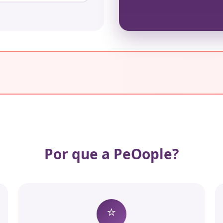
Por que a PeOople?
⭐