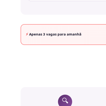
⚡
Apenas
3 vagas
para amanhã
🔍