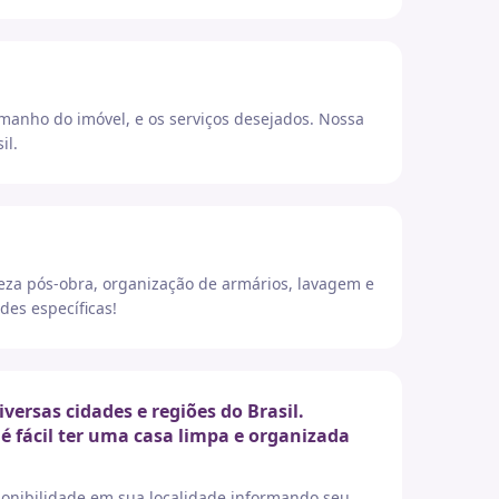
amanho do imóvel, e os serviços desejados. Nossa
il.
eza pós-obra, organização de armários, lavagem e
des específicas!
rsas cidades e regiões do Brasil.
é fácil ter uma casa limpa e organizada
sponibilidade em sua localidade informando seu