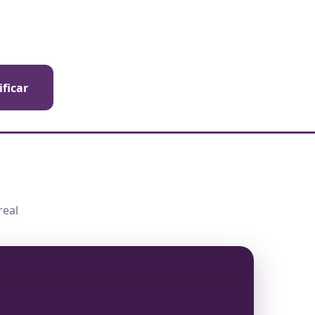
ificar
real