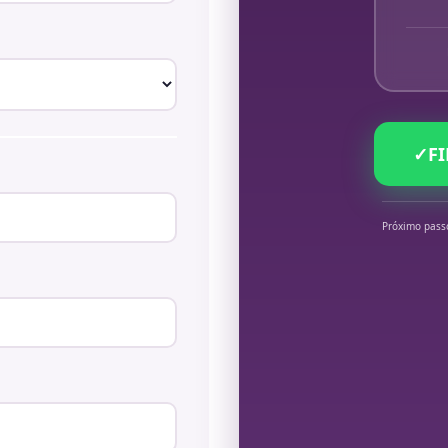
✓
F
Próximo pass