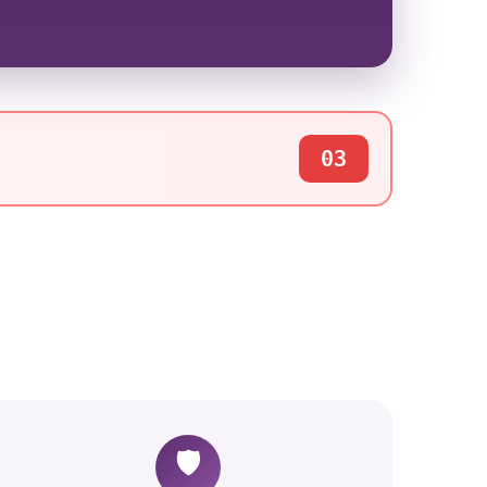
03
🛡️