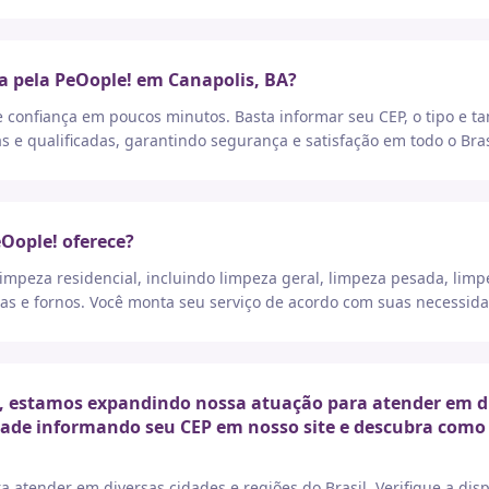
a pela PeOople! em Canapolis, BA?
e confiança em poucos minutos. Basta informar seu CEP, o tipo e t
as e qualificadas, garantindo segurança e satisfação em todo o Bras
eOople! oferece?
peza residencial, incluindo limpeza geral, limpeza pesada, limp
as e fornos. Você monta seu serviço de acordo com suas necessida
 estamos expandindo nossa atuação para atender em dive
idade informando seu CEP em nosso site e descubra como 
a atender em diversas cidades e regiões do Brasil. Verifique a di