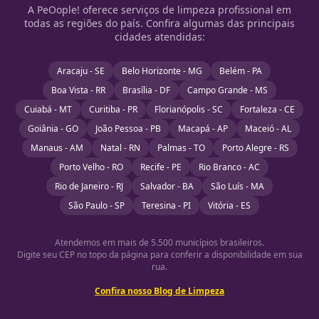
A PeOople! oferece serviços de limpeza profissional em
todas as regiões do país. Confira algumas das principais
cidades atendidas:
Aracaju - SE
Belo Horizonte - MG
Belém - PA
Boa Vista - RR
Brasília - DF
Campo Grande - MS
Cuiabá - MT
Curitiba - PR
Florianópolis - SC
Fortaleza - CE
Goiânia - GO
João Pessoa - PB
Macapá - AP
Maceió - AL
Manaus - AM
Natal - RN
Palmas - TO
Porto Alegre - RS
Porto Velho - RO
Recife - PE
Rio Branco - AC
Rio de Janeiro - RJ
Salvador - BA
São Luís - MA
São Paulo - SP
Teresina - PI
Vitória - ES
Atendemos em mais de 5.500 municípios brasileiros.
Digite seu CEP no topo da página para conferir a disponibilidade em sua
rua.
Confira nosso Blog de Limpeza