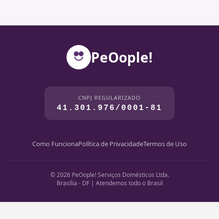
PeOople!
CNPJ REGULARIZADO
41.301.976/0001-81
Como Funciona
Política de Privacidade
Termos de Uso
© 2026 PeOople! Serviços Domésticos Ltda.
Brasília - DF | Atendemos todo o Brasil