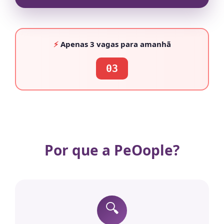
⚡
Apenas
3 vagas
para amanhã
03
Por que a PeOople?
🔍