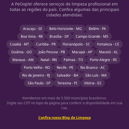
A PeOople! oferece serviços de limpeza profissional em
todas as regiões do país. Confira algumas das principais
cidades atendidas:
Aracaju - SE
Belo Horizonte - MG
Belém - PA
Boa Vista - RR
Brasília - DF
Campo Grande - MS
Cuiabá - MT
Curitiba - PR
Florianópolis - SC
Fortaleza - CE
Goiânia - GO
João Pessoa - PB
Macapá - AP
Maceió - AL
Manaus - AM
Natal - RN
Palmas - TO
Porto Alegre - RS
Porto Velho - RO
Recife - PE
Rio Branco - AC
Rio de Janeiro - RJ
Salvador - BA
São Luís - MA
São Paulo - SP
Teresina - PI
Vitória - ES
Atendemos em mais de 5.500 municípios brasileiros.
Digite seu CEP no topo da página para conferir a disponibilidade em sua
rua.
Confira nosso Blog de Limpeza