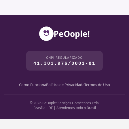
PeOople!
CNPJ REGULARIZADO
41.301.976/0001-81
Como Funciona
Política de Privacidade
Termos de Uso
© 2026 PeOople! Serviços Domésticos Ltda.
Brasília - DF | Atendemos todo o Brasil