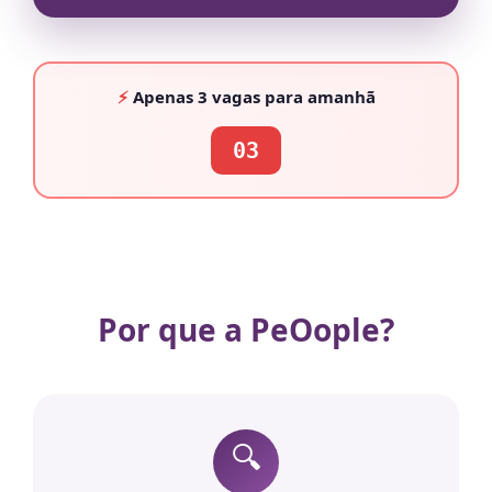
⚡
Apenas
3 vagas
para amanhã
03
Por que a PeOople?
🔍