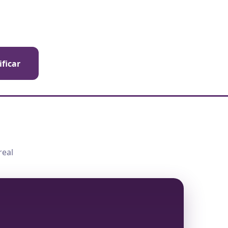
ificar
real