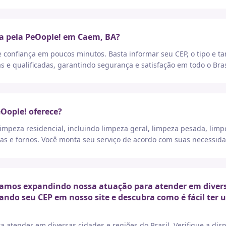
a pela PeOople! em Caem, BA?
e confiança em poucos minutos. Basta informar seu CEP, o tipo e t
as e qualificadas, garantindo segurança e satisfação em todo o Bras
eOople! oferece?
peza residencial, incluindo limpeza geral, limpeza pesada, limp
as e fornos. Você monta seu serviço de acordo com suas necessida
mos expandindo nossa atuação para atender em diversas 
ando seu CEP em nosso site e descubra como é fácil ter
a atender em diversas cidades e regiões do Brasil. Verifique a di