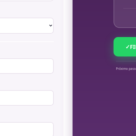
✓
F
Próximo pass