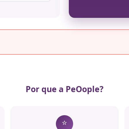
Por que a PeOople?
⭐