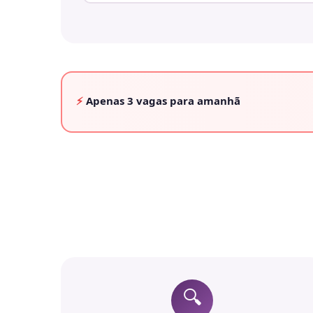
⚡
Apenas
3 vagas
para amanhã
🔍