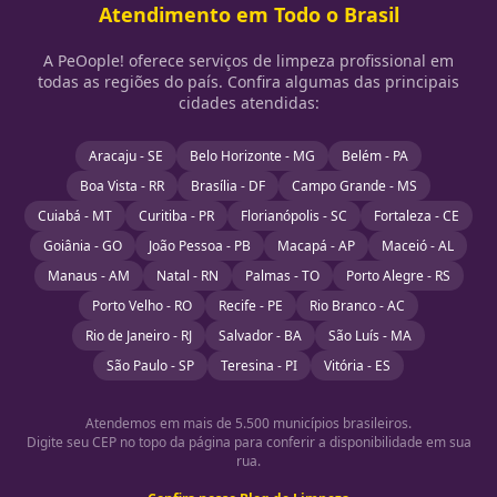
Atendimento em Todo o Brasil
A PeOople! oferece serviços de limpeza profissional em
todas as regiões do país. Confira algumas das principais
cidades atendidas:
Aracaju - SE
Belo Horizonte - MG
Belém - PA
Boa Vista - RR
Brasília - DF
Campo Grande - MS
Cuiabá - MT
Curitiba - PR
Florianópolis - SC
Fortaleza - CE
Goiânia - GO
João Pessoa - PB
Macapá - AP
Maceió - AL
Manaus - AM
Natal - RN
Palmas - TO
Porto Alegre - RS
Porto Velho - RO
Recife - PE
Rio Branco - AC
Rio de Janeiro - RJ
Salvador - BA
São Luís - MA
São Paulo - SP
Teresina - PI
Vitória - ES
Atendemos em mais de 5.500 municípios brasileiros.
Digite seu CEP no topo da página para conferir a disponibilidade em sua
rua.