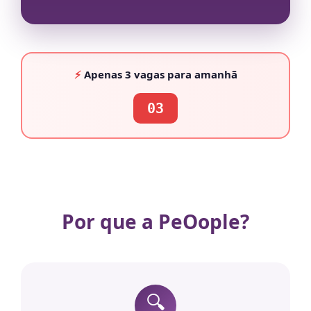
⚡
Apenas
3 vagas
para amanhã
03
Por que a PeOople?
🔍