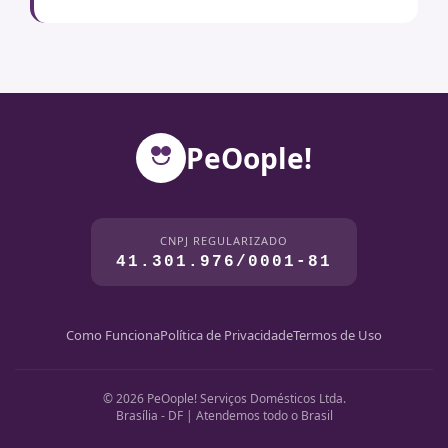
PeOople!
CNPJ REGULARIZADO
41.301.976/0001-81
Como Funciona
Política de Privacidade
Termos de Uso
© 2026 PeOople! Serviços Domésticos Ltda.
Brasília - DF | Atendemos todo o Brasil