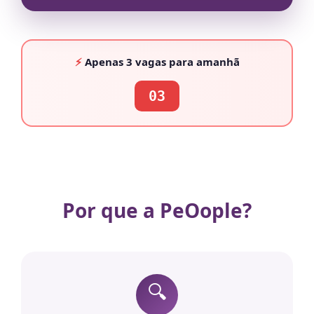
⚡
Apenas
3 vagas
para amanhã
03
Por que a PeOople?
🔍