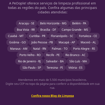
A PeOople! oferece serviços de limpeza profissional em
todas as regiões do país. Confira algumas das principais
cidades atendidas:
Aracaju - SE
Belo Horizonte - MG
Belém - PA
Boa Vista - RR
Brasília - DF
Campo Grande - MS
Cuiabá - MT
Curitiba - PR
Florianópolis - SC
Fortaleza - CE
Goiânia - GO
João Pessoa - PB
Macapá - AP
Maceió - AL
Manaus - AM
Natal - RN
Palmas - TO
Porto Alegre - RS
Porto Velho - RO
Recife - PE
Rio Branco - AC
Rio de Janeiro - RJ
Salvador - BA
São Luís - MA
São Paulo - SP
Teresina - PI
Vitória - ES
Atendemos em mais de 5.500 municípios brasileiros.
Digite seu CEP no topo da página para conferir a disponibilidade em sua
rua.
Confira nosso Blog de Limpeza