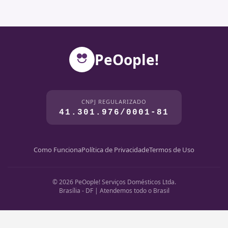
PeOople!
CNPJ REGULARIZADO
41.301.976/0001-81
Como Funciona
Política de Privacidade
Termos de Uso
© 2026 PeOople! Serviços Domésticos Ltda.
Brasília - DF | Atendemos todo o Brasil