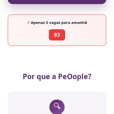
⚡
Apenas
3 vagas
para amanhã
03
Por que a PeOople?
🔍