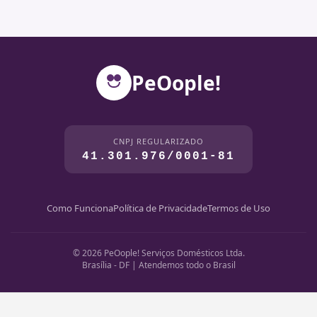
PeOople!
CNPJ REGULARIZADO
41.301.976/0001-81
Como Funciona
Política de Privacidade
Termos de Uso
© 2026 PeOople! Serviços Domésticos Ltda.
Brasília - DF | Atendemos todo o Brasil