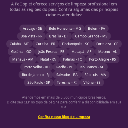
A PeOople! oferece serviços de limpeza profissional em
todas as regiões do país. Confira algumas das principais
cidades atendidas:
Aracaju - SE
Belo Horizonte - MG
Belém - PA
Boa Vista - RR
Brasília - DF
Campo Grande - MS
Cuiabá - MT
Curitiba - PR
Florianópolis - SC
Fortaleza - CE
Goiânia - GO
João Pessoa - PB
Macapá - AP
Maceió - AL
Manaus - AM
Natal - RN
Palmas - TO
Porto Alegre - RS
Porto Velho - RO
Recife - PE
Rio Branco - AC
Rio de Janeiro - RJ
Salvador - BA
São Luís - MA
São Paulo - SP
Teresina - PI
Vitória - ES
Atendemos em mais de 5.500 municípios brasileiros.
Digite seu CEP no topo da página para conferir a disponibilidade em sua
rua.
Confira nosso Blog de Limpeza