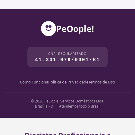
PeOople!
CNPJ REGULARIZADO
41.301.976/0001-81
Como Funciona
Política de Privacidade
Termos de Uso
© 2026 PeOople! Serviços Domésticos Ltda.
Brasília - DF | Atendemos todo o Brasil