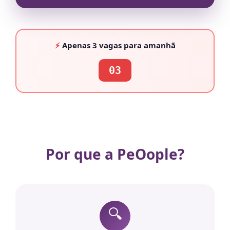
⚡
Apenas
3 vagas
para amanhã
03
Por que a PeOople?
🔍